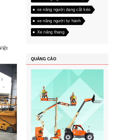
xe nâng người dạng cắt kéo
xe nâng người tự hành
Xe nâng thang
Việt
QUẢNG CÁO