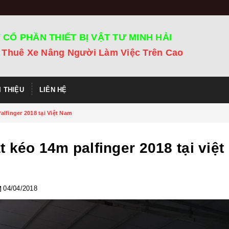
 CỔ PHẦN THIẾT BỊ VẬT TƯ MINH HẢI
 Thuê Xe Nâng Người Làm Việc Trên Cao
I THIỆU
LIÊN HỆ
alfinger 2018 tại Việt Nam
t kéo 14m palfinger 2018 tại việt
04/04/2018