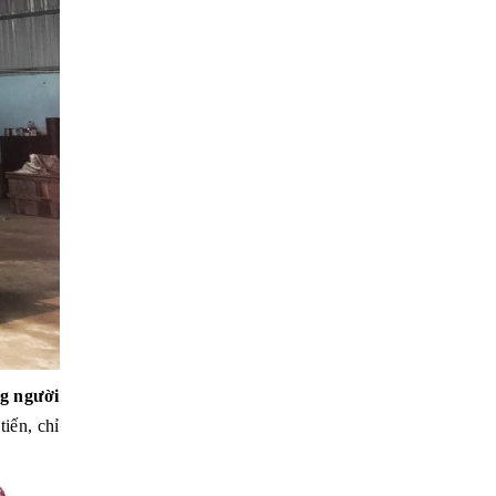
g người
iến, chỉ