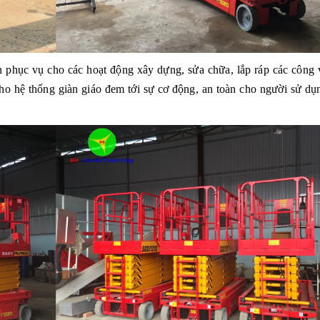
 phục vụ cho các hoạt động xây dựng, sửa chữa, lắp ráp các công v
ho hệ thống giàn giáo đem tới sự cơ động, an toàn cho người sử dụ