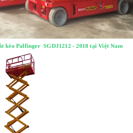
 cắt kéo Palfinger SGDJ1212 - 2018 tại Việt Nam