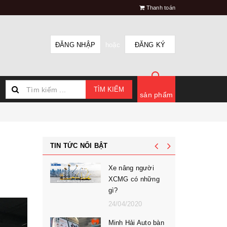
Thanh toán
ĐĂNG NHẬP
hoặc
ĐĂNG KÝ
TÌM KIẾM
sản phẩm
TIN TỨC NỔI BẬT
Xe nâng người
XCMG có những
gì?
24/04/2020
Minh Hải Auto bàn