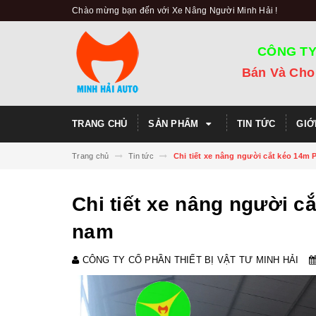
Chào mừng bạn đến với Xe Nâng Người Minh Hải !
CÔNG TY
Bán Và Cho
TRANG CHỦ
SẢN PHẨM
TIN TỨC
GIỚ
Trang chủ
Tin tức
Chi tiết xe nâng người cắt kéo 14m P
Chi tiết xe nâng người cắ
nam
CÔNG TY CỔ PHẦN THIẾT BỊ VẬT TƯ MINH HẢI