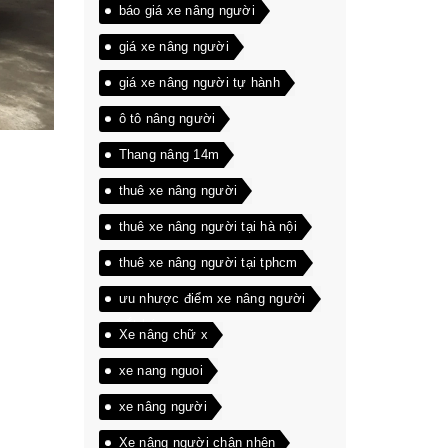
báo giá xe nâng người
giá xe nâng người
giá xe nâng người tự hành
ô tô nâng người
Thang nâng 14m
thuê xe nâng người
thuê xe nâng người tại hà nội
thuê xe nâng người tại tphcm
ưu nhược điểm xe nâng người
cắt kéo
Xe nâng chữ x
xe nang nguoi
xe nâng người
Xe nâng người chân nhện