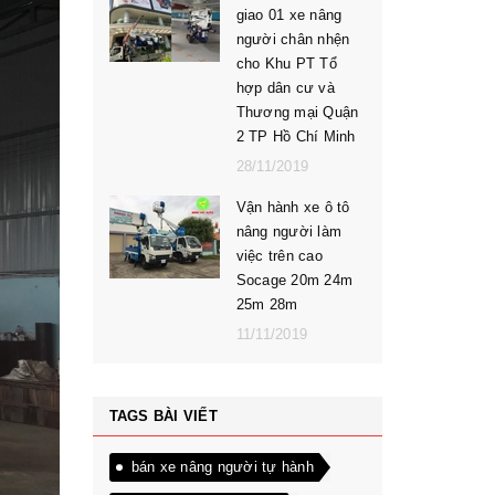
giao 01 xe nâng
người chân nhện
cho Khu PT Tổ
hợp dân cư và
Thương mại Quận
2 TP Hồ Chí Minh
28/11/2019
Vận hành xe ô tô
nâng người làm
việc trên cao
Socage 20m 24m
25m 28m
11/11/2019
TAGS BÀI VIẾT
bán xe nâng người tự hành