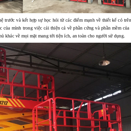
ệ trước và kết hợp sự học hỏi từ các điểm mạnh về thiết kế có trên
ực của mình trong việc cải thiện cả về phần cứng và phần mềm của 
ủ khác về mọi mặt mang tới tiện ích, an toàn cho người sử dụng.