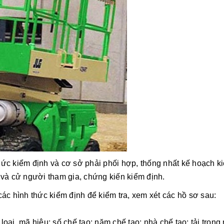
 chức kiểm định và cơ sở phải phối hợp, thống nhất kế hoạch k
 và cử người tham gia, chứng kiến kiểm định.
o các hình thức kiểm định để kiểm tra, xem xét các hồ sơ sau:
c loại, mã hiệu; số chế tạo; năm chế tạo; nhà chế tạo; tải trong