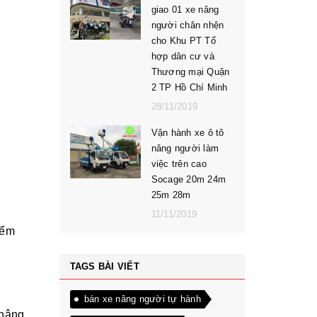
giao 01 xe nâng
người chân nhện
cho Khu PT Tổ
hợp dân cư và
Thương mại Quận
2 TP Hồ Chí Minh
28/11/2019
Vận hành xe ô tô
nâng người làm
việc trên cao
Socage 20m 24m
25m 28m
11/11/2019
iểm
TAGS BÀI VIẾT
bán xe nâng người tự hành
 nâng