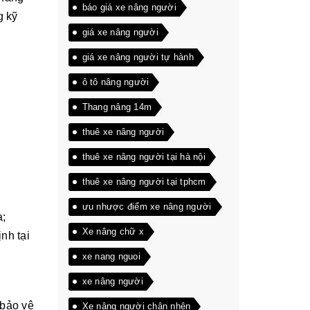
báo giá xe nâng người
g kỹ
giá xe nâng người
giá xe nâng người tự hành
ô tô nâng người
Thang nâng 14m
thuê xe nâng người
thuê xe nâng người tại hà nội
thuê xe nâng người tại tphcm
ưu nhược điểm xe nâng người
a;
cắt kéo
Xe nâng chữ x
nh tại
xe nang nguoi
xe nâng người
 bảo vệ
Xe nâng người chân nhện