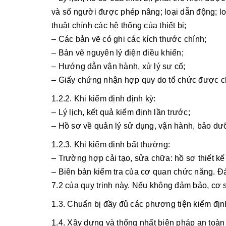
và số người được phép nâng; loại dẫn động; loạ
thuật chính các hệ thống của thiết bị;
– Các bản vẽ có ghi các kích thước chính;
– Bản vẽ nguyên lý điện điều khiển;
– Hướng dẫn vận hành, xử lý sự cố;
– Giấy chứng nhận hợp quy do tổ chức được ch
1.2.2. Khi kiểm định định kỳ:
– Lý lịch, kết quả kiểm định lần trước;
– Hồ sơ về quản lý sử dụng, vận hành, bảo dưỡn
1.2.3. Khi kiểm định bất thường:
– Trường hợp cải tạo, sửa chữa: hồ sơ thiết kế
– Biên bản kiểm tra của cơ quan chức năng. Đá
7.2 của quy trinh này. Nếu không đảm bảo, cơ 
1.3. Chuẩn bị đầy đủ các phương tiện kiểm địn
1.4. Xây dựng và thống nhất biện pháp an toàn