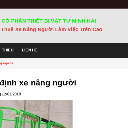
 CỔ PHẦN THIẾT BỊ VẬT TƯ MINH HẢI
 Thuê Xe Nâng Người Làm Việc Trên Cao
I THIỆU
LIÊN HỆ
ng người
định xe nâng người
12/01/2018