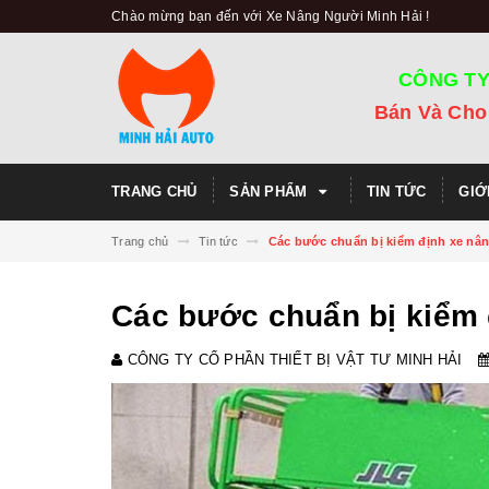
Chào mừng bạn đến với Xe Nâng Người Minh Hải !
CÔNG TY
Bán Và Cho
TRANG CHỦ
SẢN PHẨM
TIN TỨC
GIỚ
Trang chủ
Tin tức
Các bước chuẩn bị kiểm định xe nâ
Các bước chuẩn bị kiểm 
CÔNG TY CỔ PHẦN THIẾT BỊ VẬT TƯ MINH HẢI