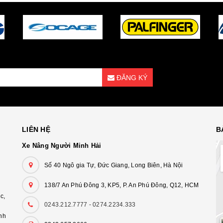
ĐĂNG KÝ
LIÊN HỆ
B
Xe Nâng Người Minh Hải
Số 40 Ngô gia Tự, Đức Giang, Long Biên, Hà Nội
138/7 An Phú Đông 3, KP5, P. An Phú Đông, Q12, HCM
c,
0243.212.7777 - 0274.2234.333
nh