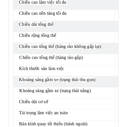
Chiều cao làm việc tối đa
13
Chiều cao nền tảng tối đa
11
Chiều dài tổng thể
2,
Chiều rộng tổng thể
1,
Chiều cao tổng thể (hàng rào không gấp lại)
2,
Chiều cao tổng thể (hàng rào gấp)
2.0
Kích thước sàn làm việc
2,2
Khoảng sáng gầm xe (trạng thái thu gọn)
0.
Khoảng sáng gầm xe (trạng thái nâng)
0,0
Chiều dài cơ sở
1,
Tải trọng làm việc an toàn
32
Bán kính quay tối thiểu (bánh ngoài)
2,