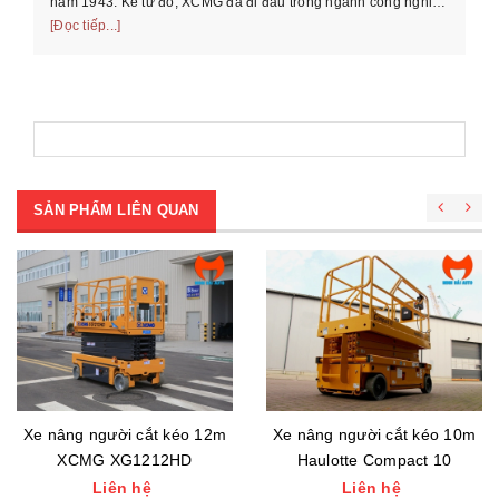
năm 1943. Kể từ đó, XCMG đã đi đầu trong ngành công nghiệp
máy móc xây dựng của ...
[Đọc tiếp...]
SẢN PHẨM LIÊN QUAN
Xe nâng người cắt kéo 12m
Xe nâng người cắt kéo 10m
XCMG XG1212HD
Haulotte Compact 10
Liên hệ
Liên hệ