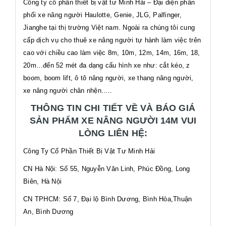
Công ty cổ phần thiết bị vật tư Minh Hải – Đại diện phân
phối xe nâng người Haulotte, Genie, JLG, Palfinger,
Jianghe tại thị trường Việt nam. Ngoài ra chúng tôi cung
cấp dịch vụ cho thuê xe nâng người tự hành làm việc trên
cao với chiều cao làm việc 8m, 10m, 12m, 14m, 16m, 18,
20m…đến 52 mét đa dạng cấu hình xe như: cắt kéo, z
boom, boom lift, ô tô nâng người, xe thang nâng người,
xe nâng người chân nhện…..
THÔNG TIN CHI TIẾT VỀ VÀ BÁO GIÁ
SẢN PHẨM XE NÂNG NGƯỜI 14M VUI
LÒNG LIÊN HỆ:
Công Ty Cổ Phần Thiết Bị Vật Tư Minh Hải
CN Hà Nội: Số 55, Nguyễn Văn Linh, Phúc Đồng, Long
Biên, Hà Nội
CN TPHCM: Số 7, Đại lộ Bình Dương, Bình Hòa,Thuận
An, Bình Dương