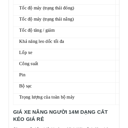
Tốc độ máy (trạng thái đóng)
3,5
Tốc độ máy (trạng thái nâng)
0,8
Tốc độ tăng / giảm
50/
Khả năng leo dốc tối đa
25
Lốp xe
813
Công suất
24V
Pin
4 ×
Bộ sạc
24
Trọng lượng của toàn bộ máy
31
GIÁ XE NÂNG NGƯỜI 14M DẠNG CẮT
KÉO GIÁ RẺ