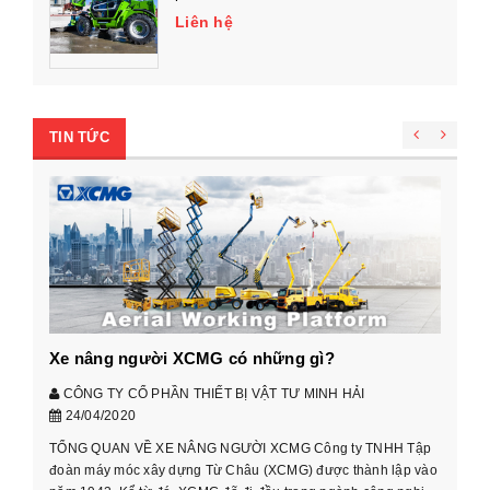
Liên hệ
TIN TỨC
M
n
Q
Ng
Xe nâng người XCMG có những gì?
ch
ch
CÔNG TY CỔ PHẦN THIẾT BỊ VẬT TƯ MINH HẢI
2,
[Đọ
24/04/2020
TỔNG QUAN VỀ XE NÂNG NGƯỜI XCMG Công ty TNHH Tập
đoàn máy móc xây dựng Từ Châu (XCMG) được thành lập vào