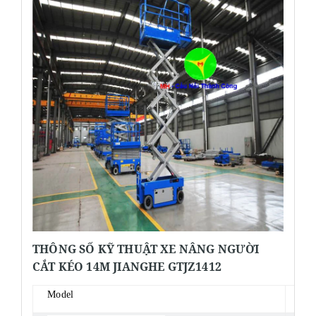
THÔNG SỐ KỸ THUẬT XE NÂNG NGƯỜI
CẮT KÉO 14M JIANGHE GTJZ1412
GT
Model