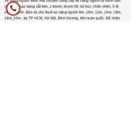
Xe nâng người Minh Hải chuyên cung cấp xe nâng người tự hành làm
việc trên cao dạng cắt kéo, z boom, boom lift, rút trục, chân nhện, ô tô
nâng người. Bán và cho thuê xe nâng người 8m, 10m, 12m, 14m, 16m,
18m, 20m...tại TP HCM, Hà Nội, Bình Dương, trên toàn quốc. Để nhận
báo giá xe nâng người vui lòng liên hệ.
LIÊN HỆ
Xe Nâng Người Minh Hải
Số 40 Ngô gia Tự, Đức Giang, Long Biên, Hà Nội
138/7 An Phú Đông 3, KP5, P. An Phú Đông, Q12, HCM
0243.212.7777 - 0274.2234.333
0243 657 3666
minhhaijsc333@gmail.com