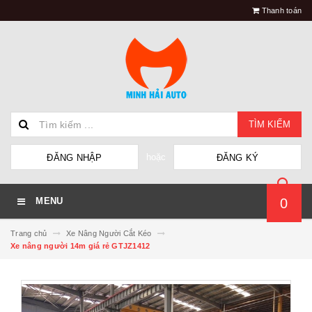
Thanh toán
TÌM KIẾM
hoặc
ĐĂNG NHẬP
ĐĂNG KÝ
0
MENU
Trang chủ
Xe Nâng Người Cắt Kéo
Xe nâng người 14m giá rẻ GTJZ1412