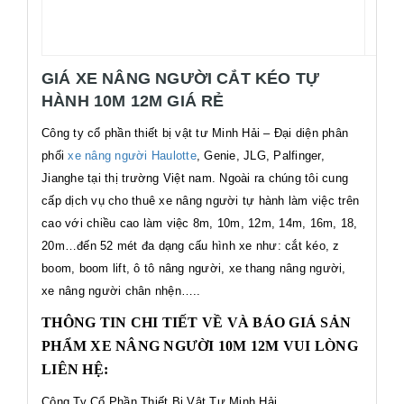
GIÁ XE NÂNG NGƯỜI CẮT KÉO TỰ
HÀNH 10M 12M GIÁ RẺ
Công ty cổ phần thiết bị vật tư Minh Hải – Đại diện phân
phối
xe nâng người Haulotte
, Genie, JLG, Palfinger,
Jianghe tại thị trường Việt nam. Ngoài ra chúng tôi cung
cấp dịch vụ cho thuê xe nâng người tự hành làm việc trên
cao với chiều cao làm việc 8m, 10m, 12m, 14m, 16m, 18,
20m…đến 52 mét đa dạng cấu hình xe như: cắt kéo, z
boom, boom lift, ô tô nâng người, xe thang nâng người,
xe nâng người chân nhện…..
THÔNG TIN CHI TIẾT VỀ VÀ BÁO GIÁ SẢN
PHẨM XE NÂNG NGƯỜI 10M 12M VUI LÒNG
LIÊN HỆ:
Công Ty Cổ Phần Thiết Bị Vật Tư Minh Hải