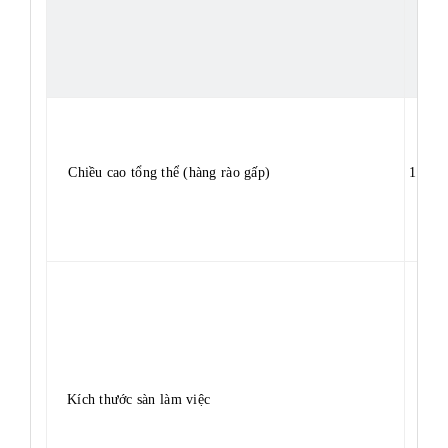
Chiều cao tổng thể (hàng rào gấp)
1.80m
Kích thước sàn làm việc
2,2