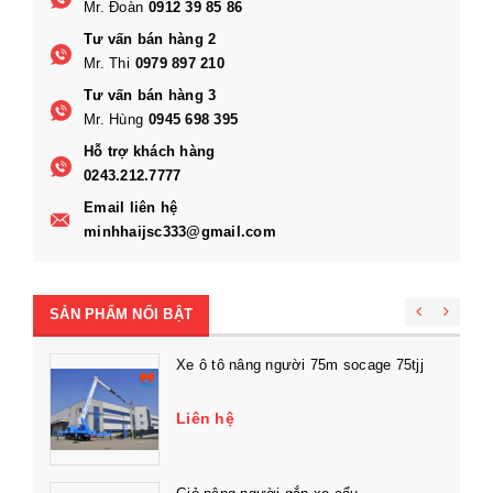
Mr. Đoàn
0912 39 85 86
Tư vấn bán hàng 2
Mr. Thi
0979 897 210
Tư vấn bán hàng 3
Mr. Hùng
0945 698 395
Hỗ trợ khách hàng
0243.212.7777
Email liên hệ
minhhaijsc333@gmail.com
SẢN PHẨM NỔI BẬT
Xe ô tô nâng người 75m socage 75tjj
Liên hệ