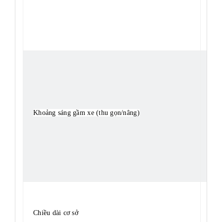
Khoảng sáng gầm xe (thu gọn/nâng)
0.1
Chiều dài cơ sở
1,8