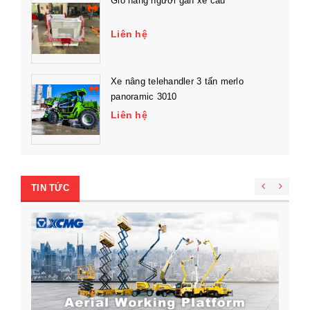
Giỏ nâng người gắn xe cẩu
Liên hệ
Xe nâng telehandler 3 tấn merlo
panoramic 3010
Liên hệ
TIN TỨC
M
n
Q