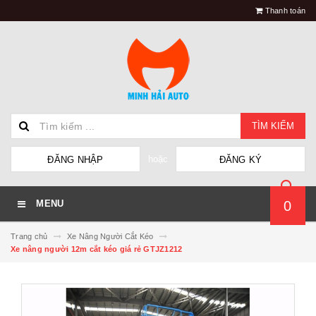
Thanh toán
TÌM KIẾM
hoặc
ĐĂNG NHẬP
ĐĂNG KÝ
0
MENU
Trang chủ
Xe Nâng Người Cắt Kéo
Xe nâng người 12m cắt kéo giá rẻ GTJZ1212