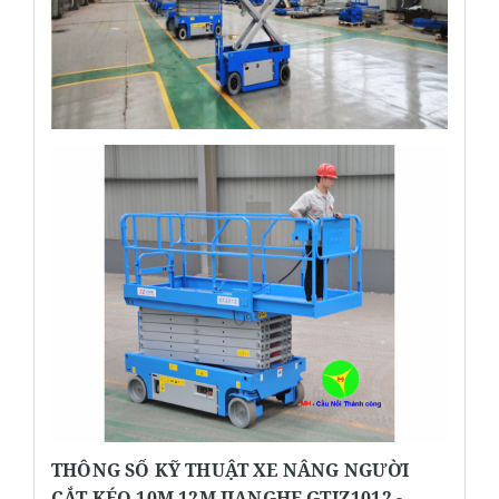
THÔNG SỐ KỸ THUẬT XE NÂNG NGƯỜI
CẮT KÉO 10M 12M JIANGHE GTJZ1012 -