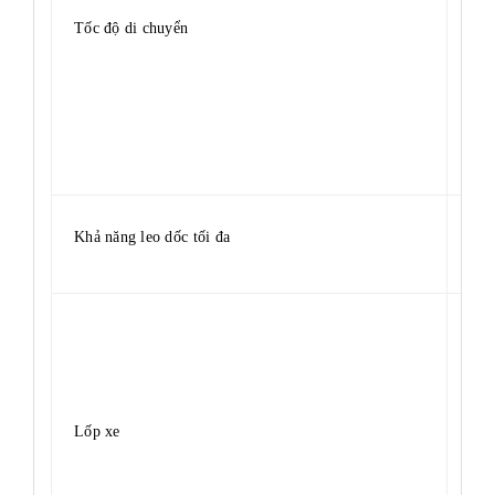
Tốc độ di chuyển
0,8
Khả năng leo dốc tối đa
25
Lốp xe
Ф3