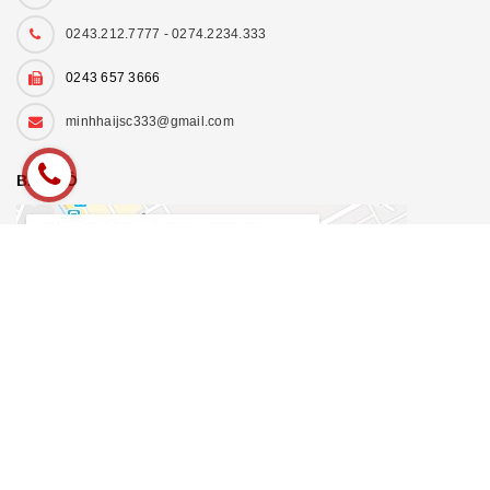
0243.212.7777 - 0274.2234.333
0243 657 3666
minhhaijsc333@gmail.com
BẢN ĐỒ