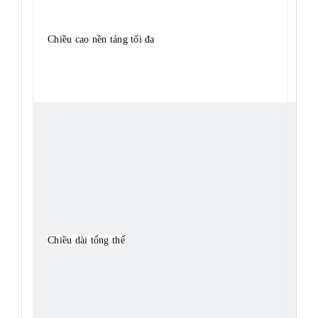
Chiều cao nền tảng tối đa
8.1
2,4
Chiều dài tổng thể
2,3