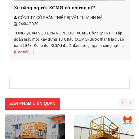
Ng
Xe nâng người XCMG có những gì?
ch
ch
CÔNG TY CỔ PHẦN THIẾT BỊ VẬT TƯ MINH HẢI
2,
[Đọ
24/04/2020
TỔNG QUAN VỀ XE NÂNG NGƯỜI XCMG Công ty TNHH Tập
đoàn máy móc xây dựng Từ Châu (XCMG) được thành lập vào
năm 1943. Kể từ đó, XCMG đã đi đầu trong ngành công nghiệp
máy móc xây dựng của ...
[Đọc tiếp...]
SẢN PHẨM LIÊN QUAN