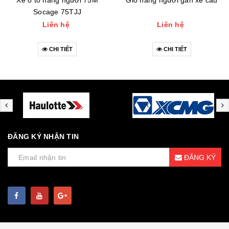
Xe ô tô nâng người 75M
Giỏ nâng người gắn xe cẩu
Socage 75TJJ
Liên hệ
Liên hệ
CHI TIẾT
CHI TIẾT
ĐĂNG KÝ NHẬN TIN
ĐĂNG KÝ